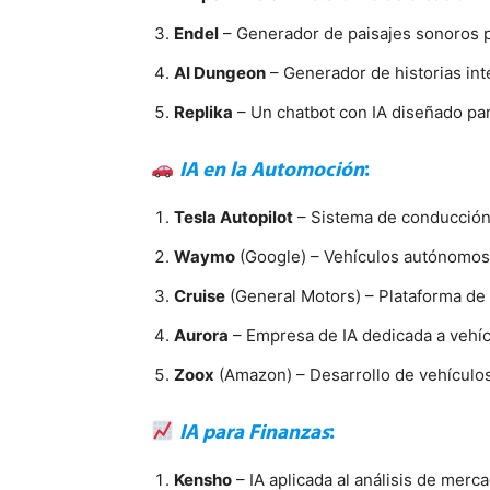
Endel
– Generador de paisajes sonoros p
AI Dungeon
– Generador de historias inte
Replika
– Un chatbot con IA diseñado pa
IA en la Automoción
:
Tesla Autopilot
– Sistema de conducción
Waymo
(Google) – Vehículos autónomos 
Cruise
(General Motors) – Plataforma de
Aurora
– Empresa de IA dedicada a vehí
Zoox
(Amazon) – Desarrollo de vehículos
IA para Finanzas
:
Kensho
– IA aplicada al análisis de merc