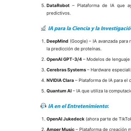
DataRobot
– Plataforma de IA que ay
predictivos.
IA para la Ciencia y la Investigaci
DeepMind
(Google) – IA avanzada para r
la predicción de proteínas.
OpenAI GPT-3/4
– Modelos de lenguaje 
Cerebras Systems
– Hardware especializ
NVIDIA Clara
– Plataforma de IA para el c
Quantum AI
– IA que utiliza la computac
IA en el Entretenimiento
:
OpenAI Jukedeck
(ahora parte de TikTo
Amper Music
– Plataforma de creación m