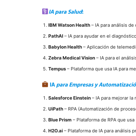
IA para Salud
:
IBM Watson Health
– IA para análisis de
PathAI
– IA para ayudar en el diagnóst
Babylon Health
– Aplicación de telemedi
Zebra Medical Vision
– IA para el análi
Tempus
– Plataforma que usa IA para mej
IA
para Empresas y Automatizaci
Salesforce Einstein
– IA para mejorar la 
UiPath
– RPA (Automatización de proceso
Blue Prism
– Plataforma de RPA que usa 
H2O.ai
– Plataforma de IA para análisis 