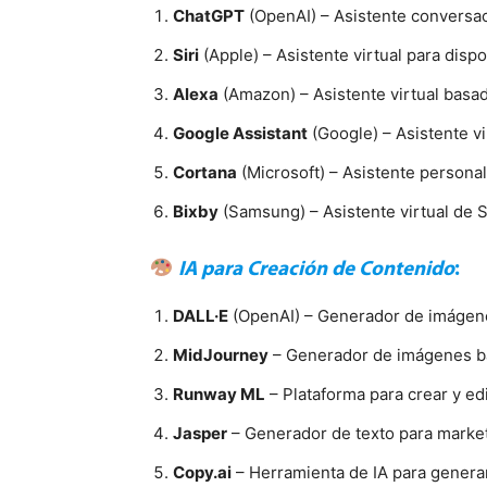
ChatGPT
(OpenAI) – Asistente conversac
Siri
(Apple) – Asistente virtual para dispo
Alexa
(Amazon) – Asistente virtual basa
Google Assistant
(Google) – Asistente vi
Cortana
(Microsoft) – Asistente persona
Bixby
(Samsung) – Asistente virtual de 
IA para Creación de Contenido
:
DALL·E
(OpenAI) – Generador de imágenes
MidJourney
– Generador de imágenes ba
Runway ML
– Plataforma para crear y edi
Jasper
– Generador de texto para marketi
Copy.ai
– Herramienta de IA para generar